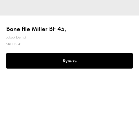
Bone file Miller BF 45,
Jakobi Dental
SKU:
BF45
Купить