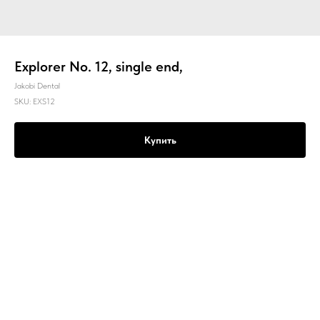
Explorer No. 12, single end,
Jakobi Dental
SKU:
EXS12
Купить