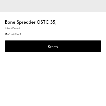
Bone Spreader OSTC 35,
Jakobi Dental
SKU:
OSTC35
Купить