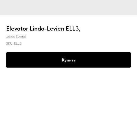
Elevator Lindo-Levien ELL3,
Jakobi Dental
SKU:
ELL3
Купить