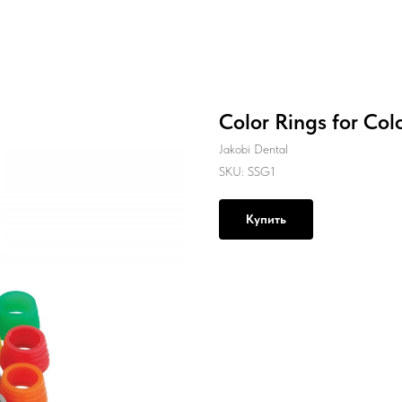
Color Rings for Col
Jakobi Dental
SKU:
SSG1
Купить