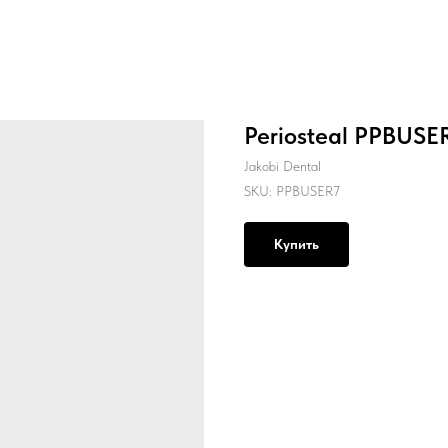
Periosteal PPBUSER
Jakobi Dental
SKU:
PPBUSER7
Купить