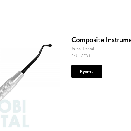
Composite Instrum
Jakobi Dental
SKU:
CT34
Купить