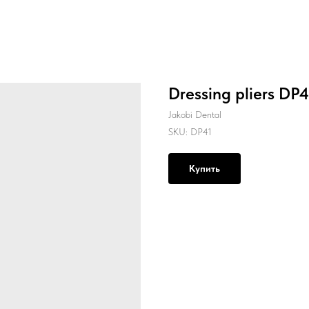
Dressing pliers DP4
Jakobi Dental
SKU:
DP41
Купить