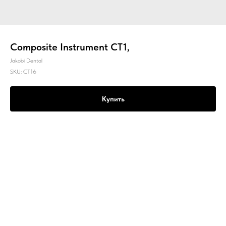
Composite Instrument CT1,
Jakobi Dental
SKU:
CT16
Купить