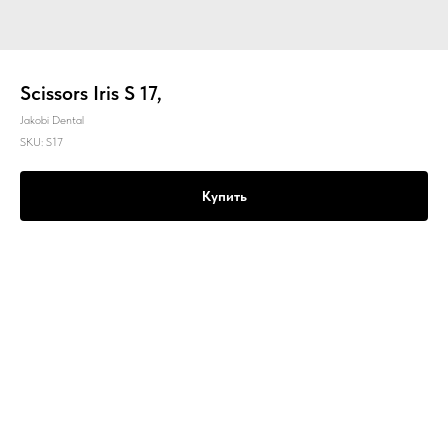
Scissors Iris S 17,
Jakobi Dental
SKU:
S17
Купить