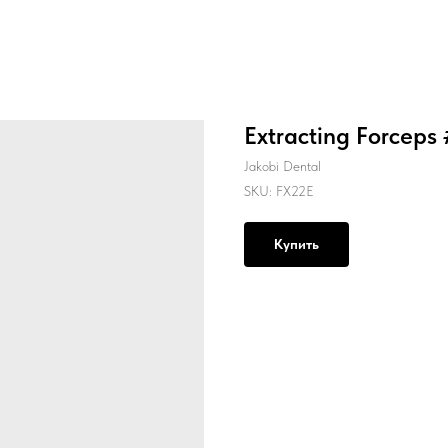
Extracting Forceps 
Jakobi Dental
SKU:
FX22E
Купить