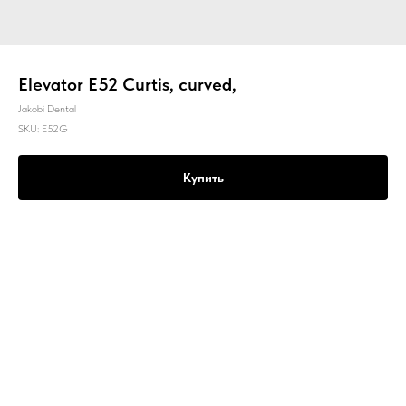
Elevator E52 Curtis, curved,
Jakobi Dental
SKU:
E52G
Купить