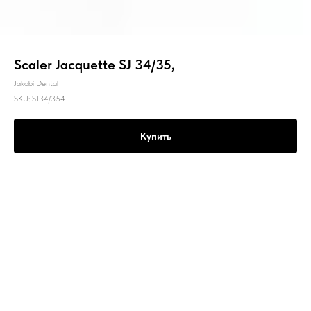
Scaler Jacquette SJ 34/35,
Jakobi Dental
SKU:
SJ34/354
Купить