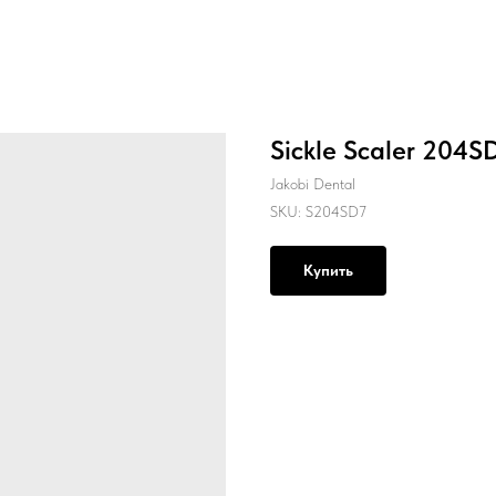
Sickle Scaler 204SD
Jakobi Dental
SKU:
S204SD7
Купить