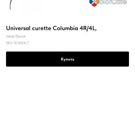
Universal curette Columbia 4R/4L,
Jakobi Dental
SKU:
SC4R/4L7
Купить