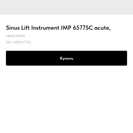
Sinus Lift Instrument IMP 6577SC acute,
Jakobi Dental
SKU:
IMP6577SC
Купить