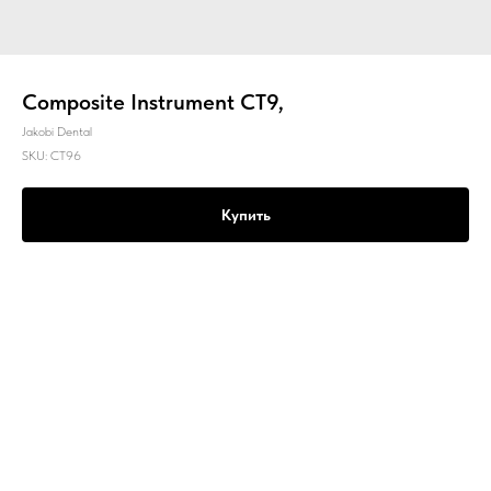
Composite Instrument CT9,
Jakobi Dental
SKU:
CT96
Купить