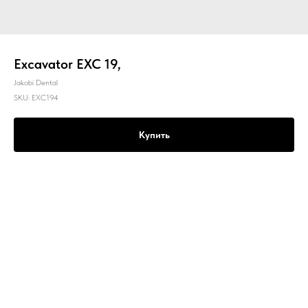
Excavator EXC 19,
Jakobi Dental
SKU:
EXC194
Купить