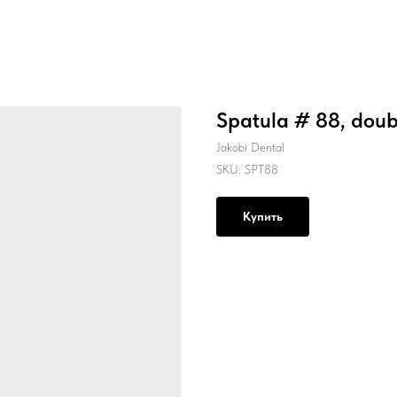
Spatula # 88, doub
Jakobi Dental
SKU:
SPT88
Купить