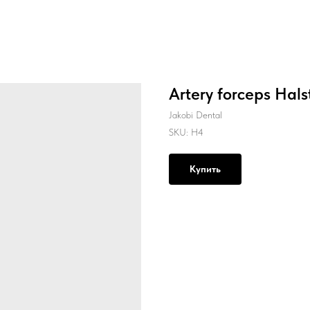
Artery forceps Hal
Jakobi Dental
SKU:
H4
Купить