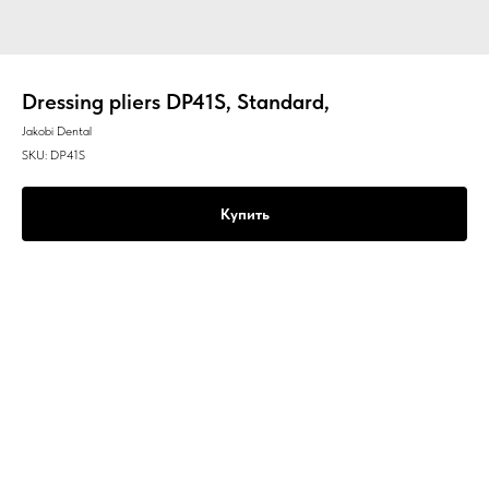
Dressing pliers DP41S, Standard,
Jakobi Dental
SKU:
DP41S
Купить