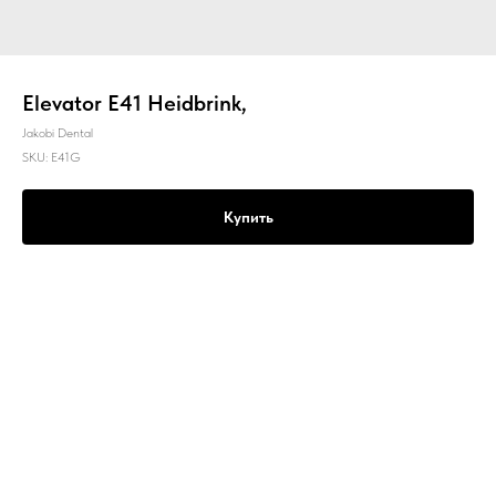
Elevator E41 Heidbrink,
Jakobi Dental
SKU:
E41G
Купить