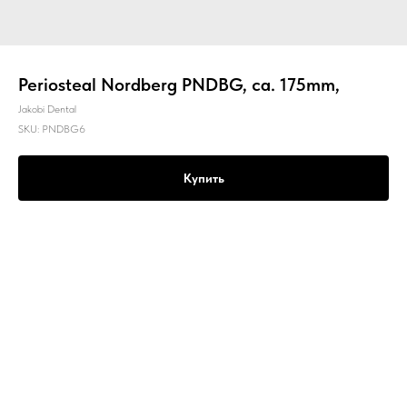
Periosteal Nordberg PNDBG, ca. 175mm,
Jakobi Dental
SKU:
PNDBG6
Купить