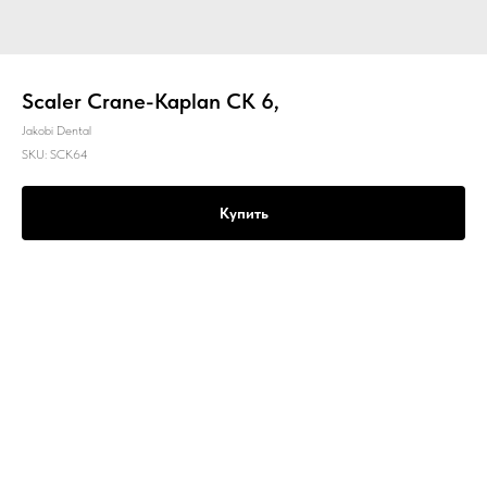
Scaler Crane-Kaplan CK 6,
Jakobi Dental
SKU:
SCK64
Купить