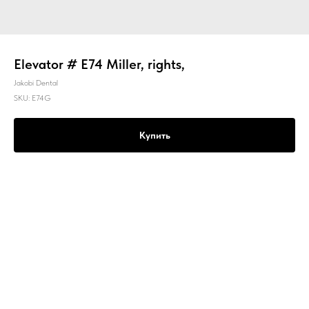
Elevator # E74 Miller, rights,
Jakobi Dental
SKU:
E74G
Купить