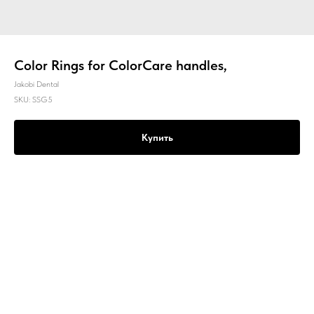
Color Rings for ColorCare handles,
Jakobi Dental
SKU:
SSG5
Купить