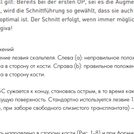
жений
ение лезвия скальпеля. Слева (a): неправильное по
 в сторону от кости. Справа (b): правильное полож
 в сторону кости.
5C сужается к концу, становясь острым, в то время ка
ущую поверхность. Стандартно используется лезвие 1
, при заборе свободного слизистого трансплантата) —
ь направлено в сторону кости (Рис. 1-8) и при форм