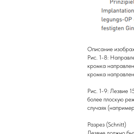
Описание изобра
Рис. 1-8: Направл
кромка направлена
кромка направлена
Рис. 1-9: Лезвие 1
более плоскую реж
случаях (например
Разрез (Schnitt)
Лезвие должно быт