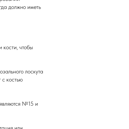
гда должно иметь
 кости, чтобы
озального лоскута
т с костью
 являются №15 и
тация или