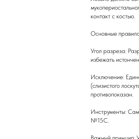
мукопериостальног
контакт с костью.
Основные правила
Угол разреза: Раз
избежать истончен
Исключение: Един
(слизистого лоску
противопоказан.
Инструменты: Сам
№15C.
Важный принцип: У