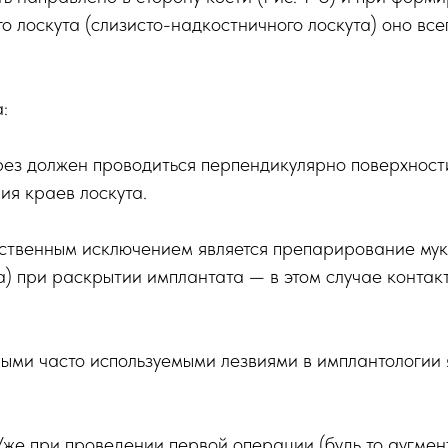
о лоскута (слизисто-надкостничного лоскута) оно все
:
рез должен проводиться перпендикулярно поверхности
ия краев лоскута.
ственным исключением является препарирование мук
та) при раскрытии имплантата — в этом случае контак
ыми часто используемыми лезвиями в имплантологии
же при проведении первой операции (будь то аугмен